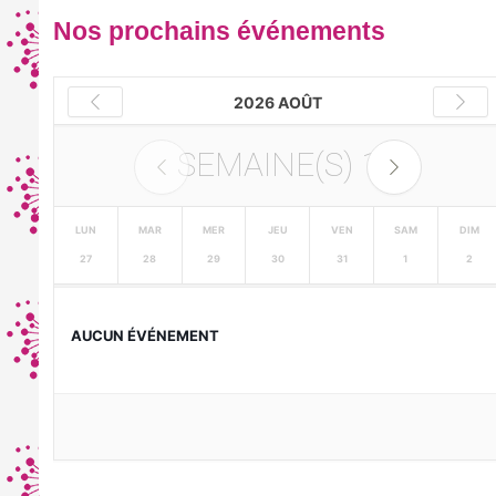
Nos prochains événements
2026 AOÛT
SEMAINE(S)
1
LUN
MAR
MER
JEU
VEN
SAM
DIM
27
28
29
30
31
1
2
AUCUN ÉVÉNEMENT