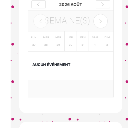
2026 AOÛT
SEMAINE(S)
1
LUN
MAR
MER
JEU
VEN
SAM
DIM
27
28
29
30
31
1
2
AUCUN ÉVÉNEMENT