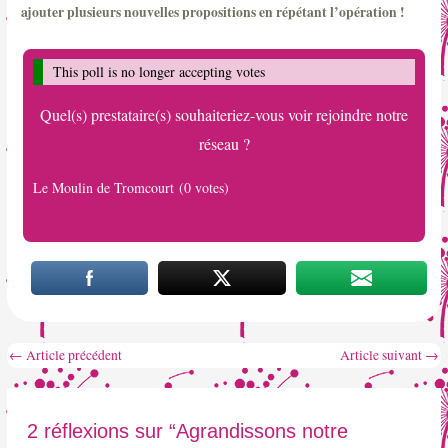
ajouter plusieurs nouvelles propositions en répétant l’opération !
This poll is no longer accepting votes
Quel(s) prestataire(s) souhaiteriez-vous voir rejoindre notre
réseau ?
Le Moulin de Tromcourt
(0 votes)
Navigation
←
Article précédent
Article suivant
→
des
articles
2 réflexions sur “Agrandissons notre