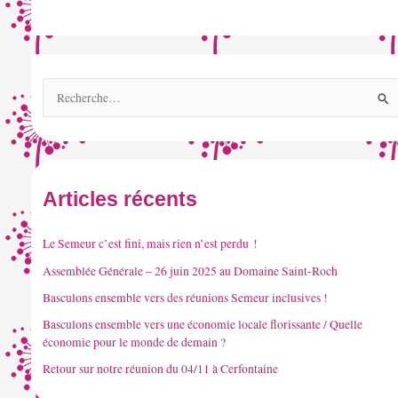
R
e
c
h
e
Articles récents
r
c
Le Semeur c’est fini, mais rien n’est perdu !
h
Assemblée Générale – 26 juin 2025 au Domaine Saint-Roch
e
Basculons ensemble vers des réunions Semeur inclusives !
r
Basculons ensemble vers une économie locale florissante / Quelle
économie pour le monde de demain ?
:
Retour sur notre réunion du 04/11 à Cerfontaine