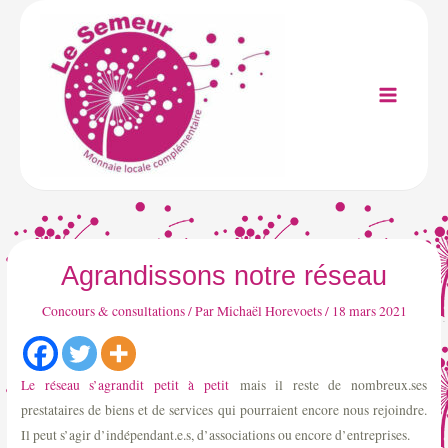
Aller
au
contenu
Main
Menu
Agrandissons notre réseau
Concours & consultations
/ Par
Michaël Horevoets
/
18 mars 2021
Le réseau s’agrandit petit à petit
mais il reste de nombreux.ses
prestataires de biens et de services qui pourraient encore nous rejoindre.
Il peut s’agir d’indépendant.e.s, d’associations ou encore d’entreprises.