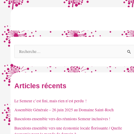
R
e
c
h
e
Articles récents
r
c
Le Semeur c’est fini, mais rien n’est perdu !
h
Assemblée Générale – 26 juin 2025 au Domaine Saint-Roch
e
Basculons ensemble vers des réunions Semeur inclusives !
r
Basculons ensemble vers une économie locale florissante / Quelle
économie pour le monde de demain ?